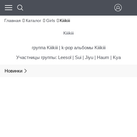
Главная
Каталог
Girls
Kiiikiii
Kiiikiii
группа Kiiikiii | k-pop альбомы Kiiikiii
Участницы группы: Leesol | Sui | Jiyu | Haum | Kya
Новинки